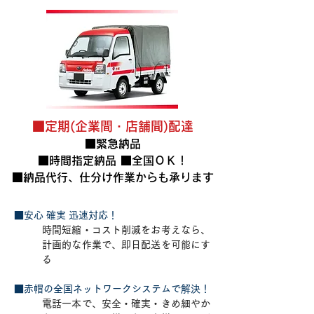
■定期(企業間・店舗間)配達
■緊急納品
■時間指定納品 ■全国ＯＫ！
■納品代行、仕分け作業からも承ります
■安心 確実 迅速対応！
時間短縮・コスト削減をお考えなら、
計画的な作業で、即日配送を可能にす
る
■赤帽の全国ネットワークシステムで解決！
電話一本で、安全・確実・きめ細やか